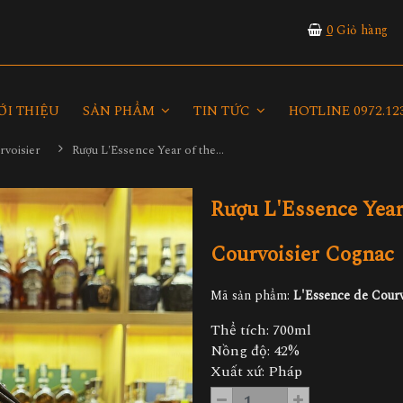
0
Giỏ hàng
ỚI THIỆU
SẢN PHẨM
TIN TỨC
HOTLINE 0972.123
rvoisier
Rượu L'Essence Year of the Horse - L'Essence de Courvoisier Cognac
Rượu L'Essence Year
Courvoisier Cognac
Mã sản phẩm:
L'Essence de Courv
Thể tích: 700ml
Nồng độ: 42%
Xuất xứ: Pháp