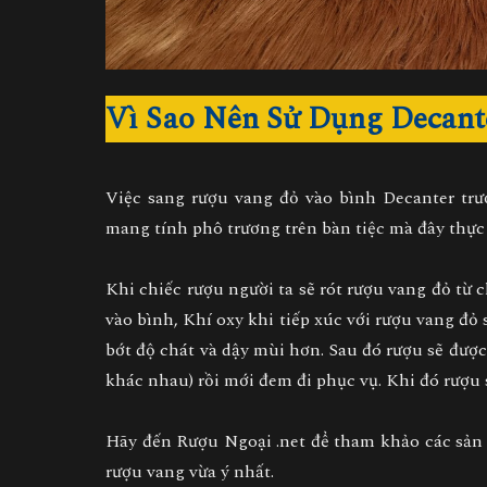
Vì Sao Nên Sử Dụng Decant
Việc sang rượu vang đỏ vào bình Decanter trư
mang tính phô trương trên bàn tiệc mà đây thực 
Khi chiếc rượu người ta sẽ rót rượu vang đỏ từ 
vào bình, Khí oxy khi tiếp xúc với rượu vang đỏ
bớt độ chát và dậy mùi hơn. Sau đó rượu sẽ đượ
khác nhau) rồi mới đem đi phục vụ. Khi đó rượu
Hãy đến Rượu Ngoại .net để tham khảo các sả
rượu vang vừa ý nhất.