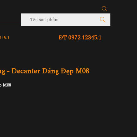
ĐT 0972.12345.1
45.1
g - Decanter Dáng Đẹp M08
p M08