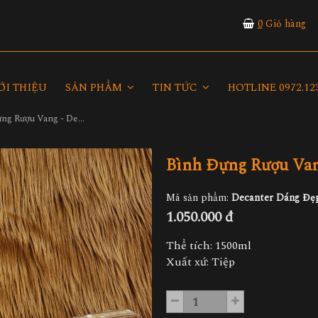
0
Giỏ hàng
ỚI THIỆU
SẢN PHẨM
TIN TỨC
HOTLINE 0972.123
Bình Đựng Rượu Vang - Decanter Dáng Đẹp M08
Bình Đựng Rượu Van
Mã sản phẩm:
Decanter Dáng Đẹ
1.050.000 đ
Thể tích: 1500ml
Xuất xứ: Tiệp