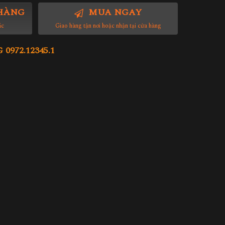
HÀNG
MUA NGAY
ác
Giao hàng tận nơi hoặc nhận tại cửa hàng
972.12345.1