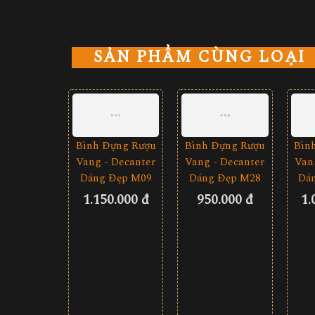
SẢN PHẨM CÙNG LOẠI
Bình Đựng Rượu
Bình Đựng Rượu
Bìn
Vang - Decanter
Vang - Decanter
Van
Dáng Đẹp M09
Dáng Đẹp M28
Dá
1.150.000 đ
950.000 đ
1.