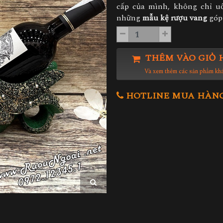
cấp của mình, không chỉ uố
những
mẫu kệ rượu vang
góp 
THÊM VÀO GIỎ 
Và xem thêm các sản phẩm kh
HOTLINE MUA HÀNG 0