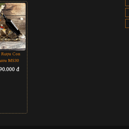
 Rượu Con
ươu MS30
90.000 đ