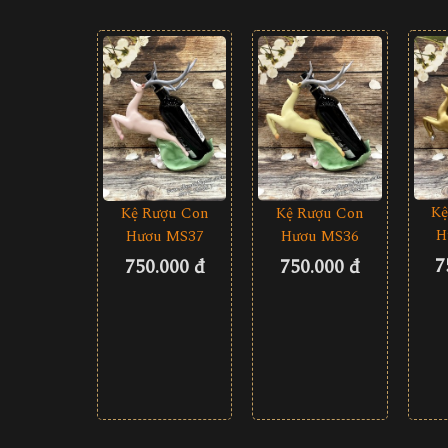
Kệ
Kệ Rượu Con
Kệ Rượu Con
H
Hươu MS37
Hươu MS36
7
750.000 đ
750.000 đ