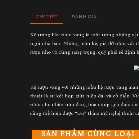
CHI TIẾT
ĐÁNH GIÁ
Kệ trưng bày rượu vang
là một trong những vật 
ngôi nhà bạn. Những mẫu kệ, giá đở rượu với th
rượu nho vô cùng sang trọng, quý phái sẽ định 
Kệ rượu vang
với những mẩu kệ rượu vang mang 
thuật là sự kết hợp giữa hiện đại và cổ điển. 
rượu
chủ nhân như đang hòa cùng giai điệu của
cũng thể hiện được “Gu” thẩm mỹ nghệ thuật củ
SẢN PHẨM CÙNG LOẠI