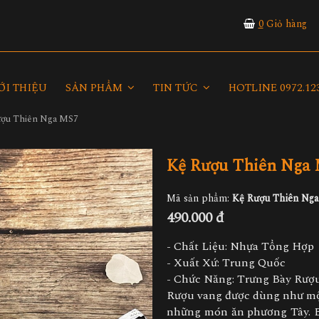
0
Giỏ hàng
ỚI THIỆU
SẢN PHẨM
TIN TỨC
HOTLINE 0972.123
ượu Thiên Nga MS7
Kệ Rượu Thiên Nga
Mã sản phẩm:
Kệ Rượu Thiên Ng
490.000 đ
- Chất Liệu: Nhựa Tổng Hợp
- Xuất Xứ: Trung Quốc
- Chức Năng: Trưng Bày Rượ
Rượu vang được dùng như một
những món ăn phương Tây. B