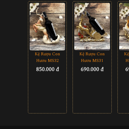
Kệ Rượu Con
Kệ Rượu Con
Kệ
Hươu MS32
Hươu MS31
H
850.000 đ
690.000 đ
6