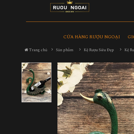
CỬA HÀNG RƯỢU NGOẠI
GI
Trang chủ
Sản phẩm
Kệ Rượu Siêu Đẹp
Kệ R