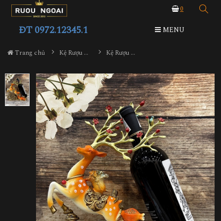
0
ĐT 0972.12345.1
MENU
Trang chủ
Kệ Rượu Siêu Đẹp
Kệ Rượu Con Hươu MS28