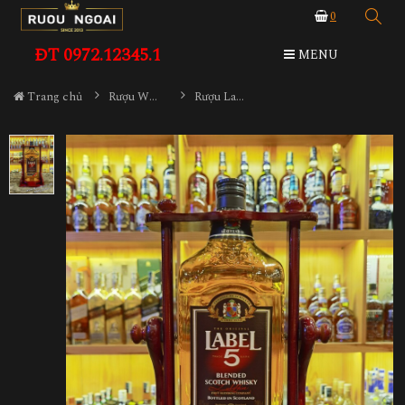
0
ĐT 0972.12345.1
MENU
Trang chủ
Rượu Whisky
Rượu Label 5 - 2000ml Kệ Gỗ