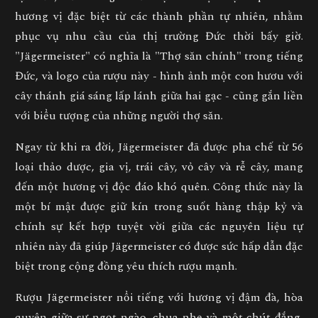
hương vị đặc biệt từ các thành phần tự nhiên, nhằm
phục vụ nhu cầu của thị trường Đức thời bấy giờ.
"Jägermeister" có nghĩa là "Thợ săn chính" trong tiếng
Đức, và logo của rượu này - hình ảnh một con hươu với
cây thánh giá sáng lấp lánh giữa hai gạc - cũng gắn liền
với biểu tượng của những người thợ săn.
Ngay từ khi ra đời, Jägermeister đã được pha chế từ 56
loại thảo dược, gia vị, trái cây, vỏ cây và rễ cây, mang
đến một hương vị độc đáo khó quên. Công thức này là
một bí mật được giữ kín trong suốt hàng thập kỷ và
chính sự kết hợp tuyệt vời giữa các nguyên liệu tự
nhiên này đã giúp Jägermeister có được sức hấp dẫn đặc
biệt trong cộng đồng yêu thích rượu mạnh.
Rượu Jägermeister nổi tiếng với hương vị đậm đà, hòa
quyện giữa sự ngọt ngào, chua nhẹ và một chút đắng,